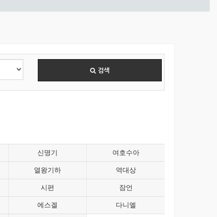
검색
신명기
여호수아
열왕기하
역대상
시편
잠언
에스겔
다니엘