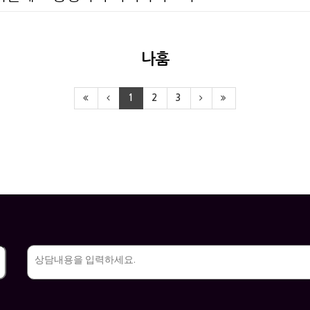
나훔
1
2
3