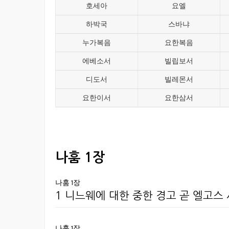
호세아
요엘
하박국
스바냐
누가복음
요한복음
에베소서
빌립보서
디도서
빌레몬서
요한이서
요한삼서
나훔 1장
나훔 1장
1 니느웨에 대한 중한 경고 곧 엘고스
나훔 1장