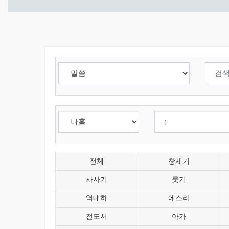
전체
창세기
사사기
룻기
역대하
에스라
전도서
아가