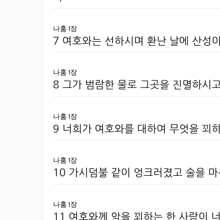
나훔 1장
7 여호와는 선하시며 환난 날에 산성
나훔 1장
8 그가 범람한 물로 그곳을 진멸하시
나훔 1장
9 너희가 여호와를 대하여 무엇을 꾀
나훔 1장
10 가시덤불 같이 엉크러졌고 술을 마
나훔 1장
11 여호와께 악을 꾀하는 한 사람이 