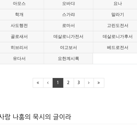
아모스
오바댜
요나
학개
스가랴
말라기
사도행전
로마서
고린도전서
골로새서
데살로니가전서
데살로니가후서
히브리서
야고보서
베드로전서
유다서
요한계시록
1
2
3
 사람 나훔의 묵시의 글이라