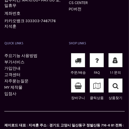
업무시간: AM:10:00~ PM7:00 토,
CS CENTER
일휴무
PC버전
계좌번호
카카오뱅크 333303-7467176
지석훈
QUICK LINKS
SHOP LINKS
주요기능 사용방법
부가서비스
가입안내
주문/배송
FAQ
1:1 문의
고객센터
자주묻는질문
MY 제작물
입점사
장바구니
클릭상품
상품찾기
제이로드 대표 : 지석훈 주소 : 경기도 고양시 일산동구 정발산동 716-6 B1 전화 :