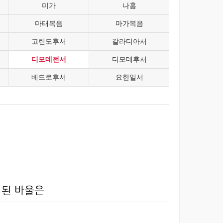
미가
나훔
마태복음
마가복음
고린도후서
갈라디아서
디모데전서
디모데후서
베드로후서
요한일서
 된 바울은