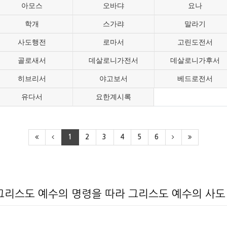
아모스
오바댜
요나
학개
스가랴
말라기
사도행전
로마서
고린도전서
골로새서
데살로니가전서
데살로니가후서
히브리서
야고보서
베드로전서
유다서
요한계시록
1
2
3
4
5
6
 그리스도 예수의 명령을 따라 그리스도 예수의 사도