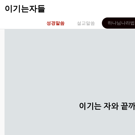
이기는자들
하나님나라법
성경말씀
설교말씀
이기는 자와 끝까