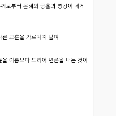
주께로부터 은혜와 긍휼과 평강이 네게
 다른 교훈을 가르치지 말며
경륜을 이룸보다 도리어 변론을 내는 것이