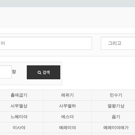
장
검색
출애굽기
레위기
민수기
사무엘상
사무엘하
열왕기상
느헤미야
에스더
욥기
이사야
예레미야
예레미야애가