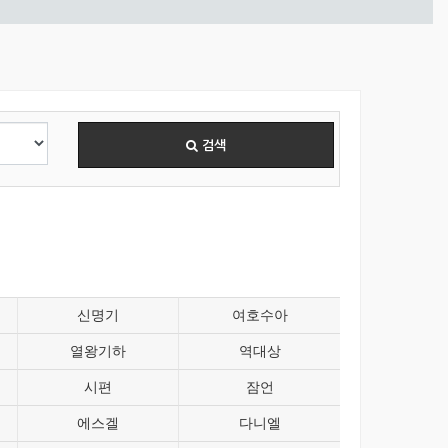
검색
신명기
여호수아
열왕기하
역대상
시편
잠언
에스겔
다니엘