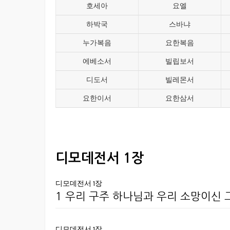
호세아
요엘
하박국
스바냐
누가복음
요한복음
에베소서
빌립보서
디도서
빌레몬서
요한이서
요한삼서
디모데전서 1장
디모데전서 1장
1 우리 구주 하나님과 우리 소망이신
디모데전서 1장