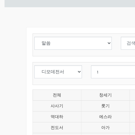
전체
창세기
사사기
룻기
역대하
에스라
전도서
아가