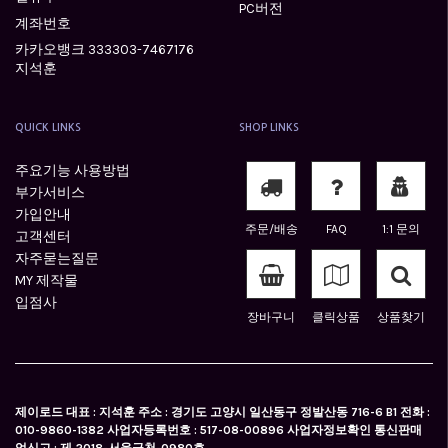
PC버전
계좌번호
카카오뱅크 333303-7467176
지석훈
QUICK LINKS
SHOP LINKS
주요기능 사용방법
부가서비스
가입안내
주문/배송
FAQ
1:1 문의
고객센터
자주묻는질문
MY 제작물
입점사
장바구니
클릭상품
상품찾기
제이로드 대표 : 지석훈 주소 : 경기도 고양시 일산동구 정발산동 716-6 B1 전화 :
010-9860-1382 사업자등록번호 : 517-08-00896 사업자정보확인 통신판매
업신고 : 제 2018-서울금천-0980호