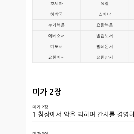
호세아
요엘
하박국
스바냐
누가복음
요한복음
에베소서
빌립보서
디도서
빌레몬서
요한이서
요한삼서
미가 2장
미가 2장
1 침상에서 악을 꾀하며 간사를 경영하
미가 2장