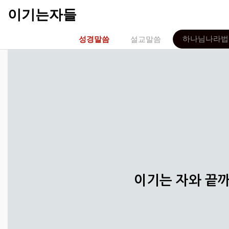
이기는자들
하나님나라법
성경말씀
설교말씀
이기는 자와 끝까