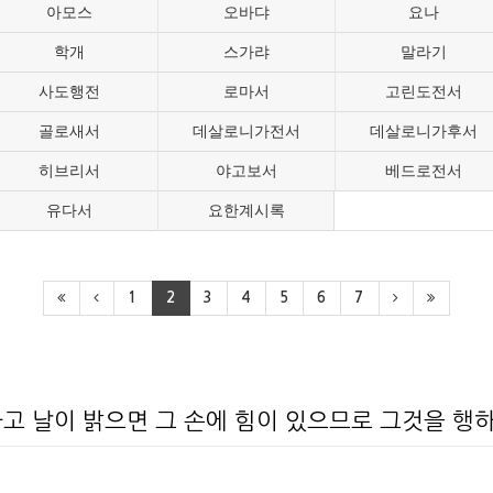
아모스
오바댜
요나
학개
스가랴
말라기
사도행전
로마서
고린도전서
골로새서
데살로니가전서
데살로니가후서
히브리서
야고보서
베드로전서
유다서
요한계시록
1
2
3
4
5
6
7
고 날이 밝으면 그 손에 힘이 있으므로 그것을 행하