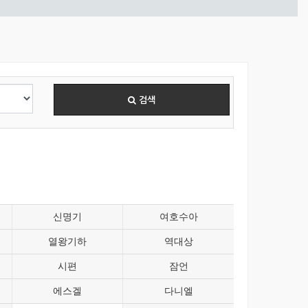
검색
신명기
여호수아
열왕기하
역대상
시편
잠언
에스겔
다니엘