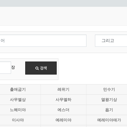
장
검색
출애굽기
레위기
민수기
사무엘상
사무엘하
열왕기상
느헤미야
에스더
욥기
이사야
예레미야
예레미야애가