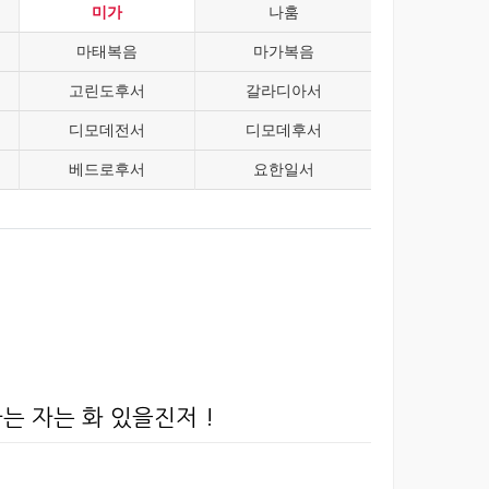
미가
나훔
마태복음
마가복음
고린도후서
갈라디아서
디모데전서
디모데후서
베드로후서
요한일서
는 자는 화 있을진저 !