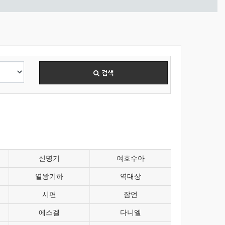
검색
신명기
여호수아
열왕기하
역대상
시편
잠언
에스겔
다니엘