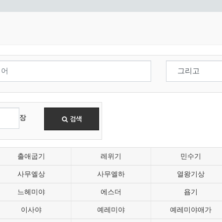
장
검색
출애굽기
레위기
민수기
사무엘상
사무엘하
열왕기상
느헤미야
에스더
욥기
이사야
예레미야
예레미야애가