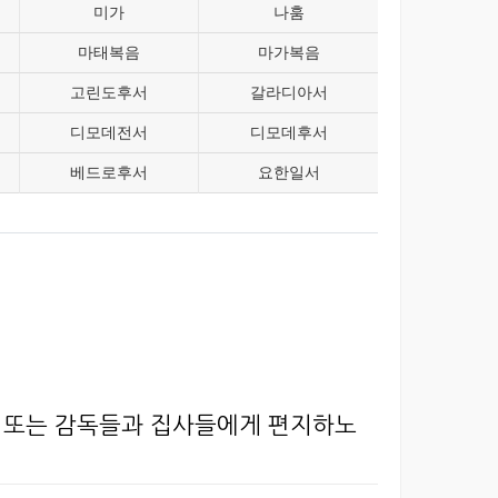
미가
나훔
마태복음
마가복음
고린도후서
갈라디아서
디모데전서
디모데후서
베드로후서
요한일서
와 또는 감독들과 집사들에게 편지하노