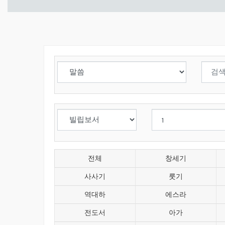
전체
창세기
사사기
룻기
역대하
에스라
전도서
아가