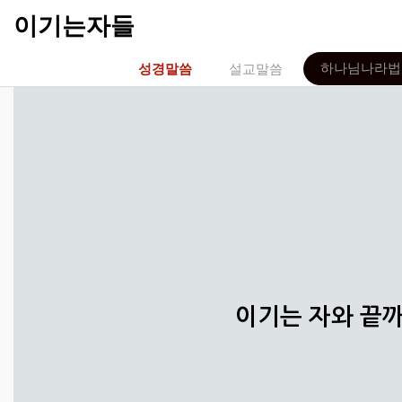
이기는자들
하나님나라법
성경말씀
설교말씀
이기는 자와 끝까