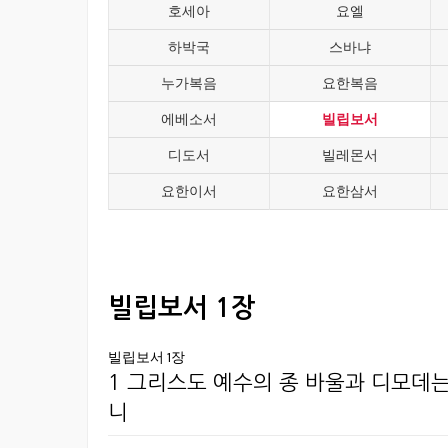
호세아
요엘
하박국
스바냐
누가복음
요한복음
에베소서
빌립보서
디도서
빌레몬서
요한이서
요한삼서
빌립보서 1장
빌립보서 1장
1 그리스도 예수의 종 바울과 디모데
니