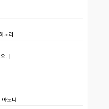
못하노라
좋으나
히 아노니