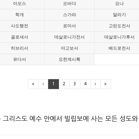
아모스
오바댜
요나
학개
스가랴
말라기
사도행전
로마서
고린도전서
골로새서
데살로니가전서
데살로니가후서
히브리서
야고보서
베드로전서
유다서
요한계시록
1
2
3
4
는 그리스도 예수 안에서 빌립보에 사는 모든 성도