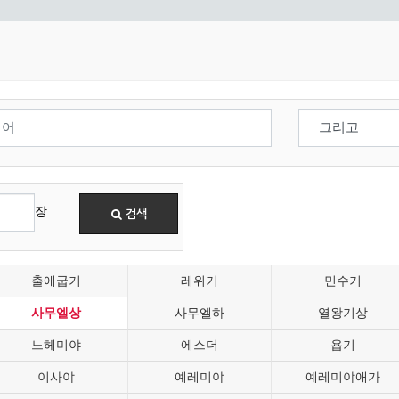
장
검색
출애굽기
레위기
민수기
사무엘상
사무엘하
열왕기상
느헤미야
에스더
욥기
이사야
예레미야
예레미야애가