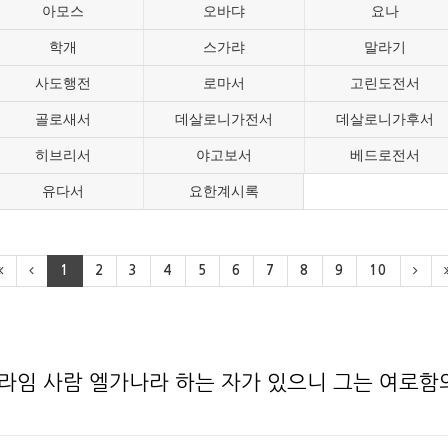
아모스
오바댜
요나
학개
스가랴
말라기
사도행전
로마서
고린도전서
골로새서
데살로니가전서
데살로니가후서
히브리서
야고보서
베드로전서
유다서
요한계시록
1
2
3
4
5
6
7
8
9
10
라임 사람 엘가나라 하는 자가 있으니 그는 여로함