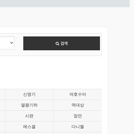
검색
신명기
여호수아
열왕기하
역대상
시편
잠언
에스겔
다니엘