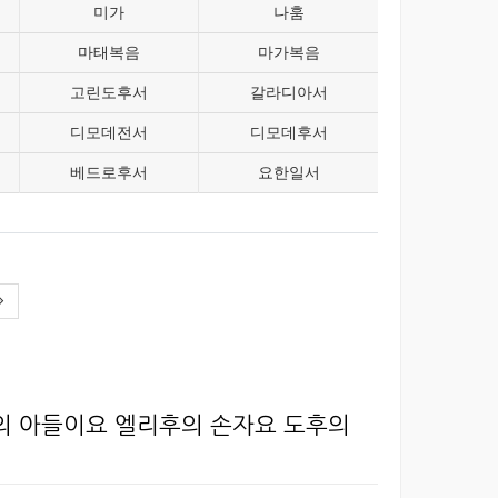
미가
나훔
마태복음
마가복음
고린도후서
갈라디아서
디모데전서
디모데후서
베드로후서
요한일서
의 아들이요 엘리후의 손자요 도후의