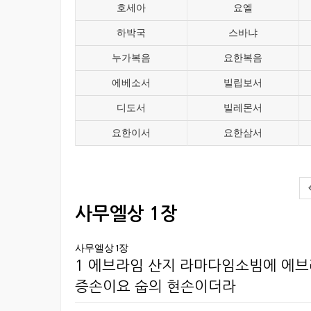
호세아
요엘
하박국
스바냐
누가복음
요한복음
에베소서
빌립보서
디도서
빌레몬서
요한이서
요한삼서
사무엘상 1장
사무엘상 1장
1 에브라임 산지 라마다임소빔에 에브
증손이요 숩의 현손이더라