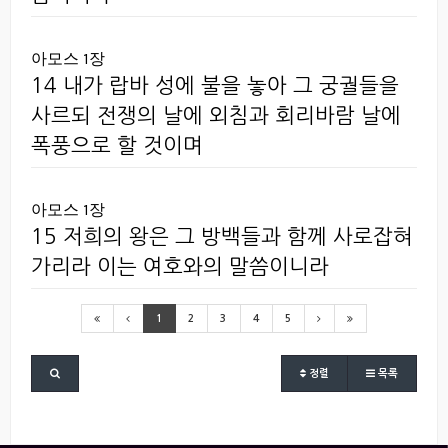
아모스 1장
14 내가 랍바 성에 불을 놓아 그 궁궐들을
사르되 전쟁의 날에 외침과 회리바람 날에
폭풍으로 할 것이며
아모스 1장
15 저희의 왕은 그 방백들과 함께 사로잡혀
가리라 이는 여호와의 말씀이니라
1
2
3
4
5
정렬
목록