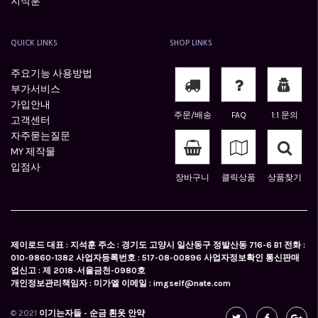
지석훈
QUICK LINKS
SHOP LINKS
주요기능 사용방법
부가서비스
가입안내
주문/배송
FAQ
1:1 문의
고객센터
자주묻는질문
MY 제작물
입점사
장바구니
클릭상품
상품찾기
제이로드 대표 : 지석훈 주소 : 경기도 고양시 일산동구 정발산동 716-6 B1 전화 :
010-9860-1382 사업자등록번호 : 517-08-00896 사업자정보확인 통신판매
업신고 : 제 2018-서울금천-0980호
개인정보관리책임자 : 미가엘 이메일 : imgself@nate.com
© 2021
이기는자들 - 순금 흰옷 안약