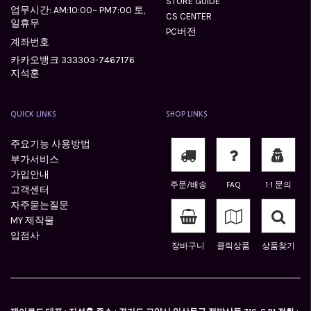
STORE GUIDE
업무시간: AM:10:00~ PM7:00 토,
CS CENTER
일휴무
PC버전
계좌번호
카카오뱅크 333303-7467176
지석훈
QUICK LINKS
SHOP LINKS
주요기능 사용방법
부가서비스
가입안내
주문/배송
FAQ
1:1 문의
고객센터
자주묻는질문
MY 제작물
입점사
장바구니
클릭상품
상품찾기