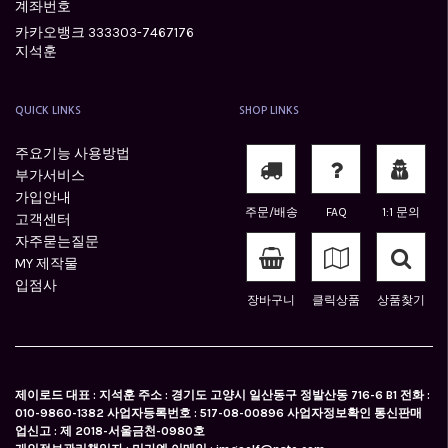
계좌번호
카카오뱅크 333303-7467176
지석훈
QUICK LINKS
SHOP LINKS
주요기능 사용방법
부가서비스
가입안내
주문/배송
FAQ
1:1 문의
고객센터
자주묻는질문
MY 제작물
입점사
장바구니
클릭상품
상품찾기
제이로드 대표 : 지석훈 주소 : 경기도 고양시 일산동구 정발산동 716-6 B1 전화 :
010-9860-1382 사업자등록번호 : 517-08-00896 사업자정보확인 통신판매
업신고 : 제 2018-서울금천-0980호