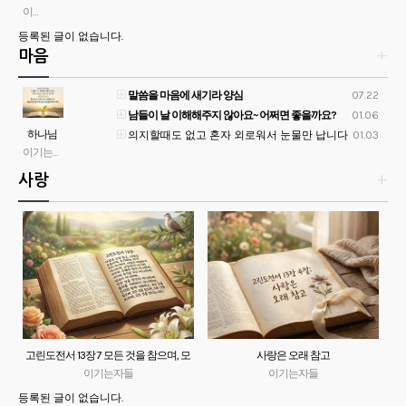
하는
이기는자들
이유
등록된 글이 없습니다.
마음
+
말씀을 마음에 새기라 양심
07.22
남들이 날 이해해주지 않아요~ 어쩌면 좋을까요?
01.06
하나님
의지할때도 없고 혼자 외로워서 눈물만 납니다
01.03
의 온전
이기는자들
하신 뜻
사랑
+
고린도전서 13장 7 모든 것을 참으며, 모
사랑은 오래 참고
든 것을 믿으며, 모든 것을 바라며, 모든
이기는자들
이기는자들
것을 견디느니라 !
등록된 글이 없습니다.