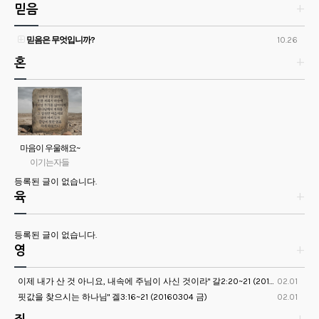
믿음
+
믿음은 무엇입니까?
10.26
혼
+
마음이 우울해요~
어떻게 하면 좋을
이기는자들
까요?
등록된 글이 없습니다.
육
+
등록된 글이 없습니다.
영
+
이제 내가 산 것 아니요, 내속에 주님이 사신 것이라" 갈2:20~21 (20161014금)
02.01
핏값을 찾으시는 하나님" 겔3:16~21 (20160304 금)
02.01