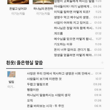
성령이 교회들에게 하시는 말씀
11.23
아내들이여 ! 자기 남편에게 복종하기를 주께 하듯 하라
09.26
돈벌고 싶어요!
하나님의 온전하
이익을 탐하면 어떻게 되죠?
11.25
이기는자들
이기는자들
신 뜻
생명수 먹고 예수님의 생명이 우리 몸에 나타나게 할려면
09.24
사업이 어려워 지고 있어요. 어떻게 하면 좋을까요?
01.03
하나님은 정말 저와 함께 하시나요?
11.26
게으름
01.12
예수님을 믿으면 어떻게 됩니까?
11.27
기도하는 이유
11.09
돈이 너무 없어요. 견디기 힘들어요!
01.03
영생을 얻을려면 어떻게 해야하나요?
01.06
흰옷| 옳은행실 말씀
+
사망은 우리 안에서 역사하고 생명은 너희 안에서 하느니라
01.14
사람들이 보기에 미련한 것
10.17
빌립
두렵고 떨림으로
09.26
의 순
이기는자들
행함이란
09.14
간이
하나님이 말씀하시는 사람의 생각
09.14
동
오직
01.26
돈을 바라보는 시각 - 두 주인
06.14