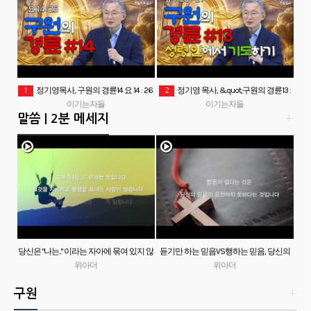
정기영목사, 구원의 경륜14 요 14 : 26
정기영 목사, &quot;구원의 경륜13 :
1
2
(20260802후)
이기는자들
성령 안에서 기도하기&quot; 유 1: 20 - 21
이기는자들
말씀 | 2분 메세지
+
(20260802전)
당신은 "나는..." 이라는 자아에 묶여 있지 않
듣기만 하는 믿음VS행하는 믿음, 당신의
위아더
나요?
선택은?
위아더
구원
+