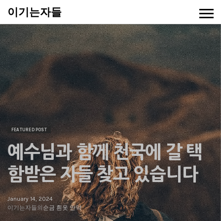
이기는자들
FEATURED POST
예수님과 함께 천국에 갈 택
함받은 자들 찾고 있습니다
January 14, 2024
이기는자들의
순금 흰옷 안약