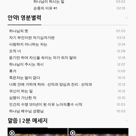
하나님이 하시는 일
03.22
순종의 이유 #1
02.19
안약| 영분별력
+
하나님의 뜻
07.05
자기 부인이란 자기십자가란
03.13
사랑하지 아니하는 자는
01.14
오직 너
12.28
듣기만 하여 자신을 속이는 자가 되지 말라
12.19
하나님이 주시는 계시
12.07
휴거
11.09
죽은자는 말이 없다
10.15
너희 안에 거하게 하라 : 선악과 양심과 진리 : 선악과
10.12
귀신이 하는 일
10.12
심령이 가난한 자
10.10
인간의 수명 120년이 된 이유 노아의홍수 시작
10.05
하나님 예수님 성령님
10.03
말씀 | 2분 메세지
+