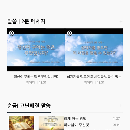
말씀 | 2분 메세지
+
당신이 구하는 떡은 무엇입니까?
십자가를 믿으면 죄 사함을 받을 수 있는
위아더
|
12.31
위아더
가?
|
12.31
순금| 고난해결 말씀
+
회계 하는 방법
11.27
하나님이 주신것
01.14