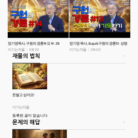
정기영목사, 구원의 경륜14 요 14 : 26
정기영 목사, &quot;구원의 경륜13 : 성령
(20260802후)
이기는자들
|
08.02
안에서 기도하기&quot; 유 1: 20 - 21
이기는자들
|
08.02
재물의 법칙
+
(20260802전)
돈벌고 싶어요!
이기는자들
등록된 글이 없습니다.
문제의 해답
+