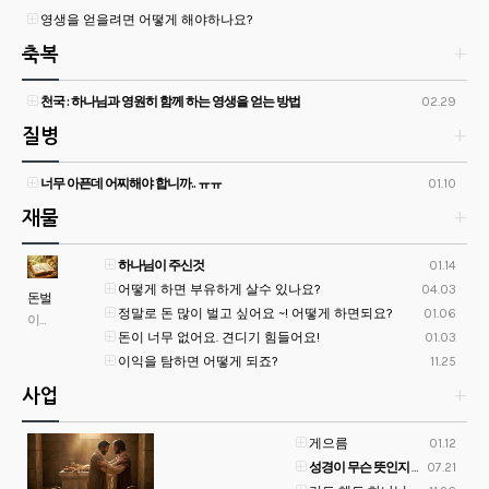
영생을 얻을려면 어떻게 해야하나요?
축복
+
천국 : 하나님과 영원히 함께 하는 영생을 얻는 방법
02.29
질병
+
너무 아픈데 어찌해야 합니까.. ㅠㅠ
01.10
재물
+
하나님이 주신것
01.14
어떻게 하면 부유하게 살수 있나요?
04.03
돈벌
정말로 돈 많이 벌고 싶어요 ~! 어떻게 하면되요?
01.06
고 싶
이기는자들
돈이 너무 없어요. 견디기 힘들어요!
01.03
어요!
이익을 탐하면 어떻게 되죠?
11.25
사업
+
게으름
01.12
성경이 무슨 뜻인지 모르겠어요!
07.21