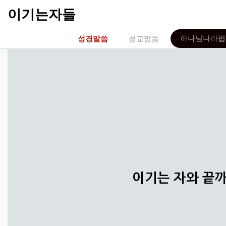
이기는자들
하나님나라법
성경말씀
설교말씀
이기는 자와 끝까