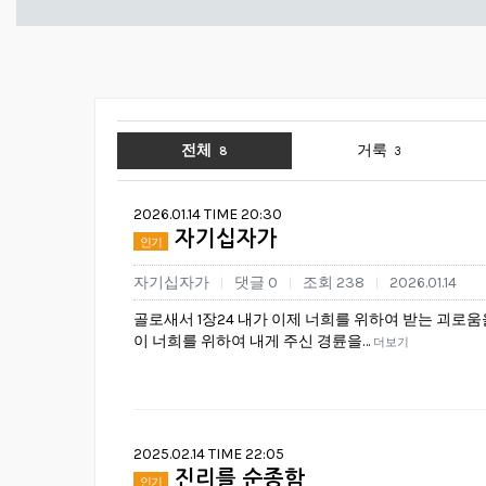
전체
거룩
8
3
2026.01.14 TIME 20:30
자기십자가
인기
자기십자가
댓글 0
조회 238
2026.01.14
|
|
|
골로새서 1장24 내가 이제 너희를 위하여 받는 괴로
이 너희를 위하여 내게 주신 경륜을…
더보기
2025.02.14 TIME 22:05
진리를 순종함
인기