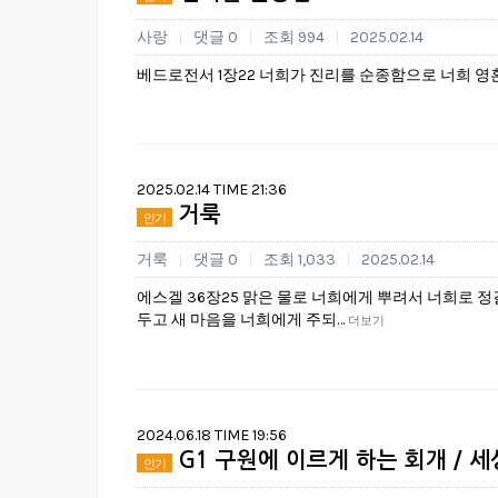
사랑
댓글 0
조회 994
2025.02.14
|
|
|
베드로전서 1장22 너희가 진리를 순종함으로 너희 영
2025.02.14 TIME 21:36
거룩
인기
거룩
댓글 0
조회 1,033
2025.02.14
|
|
|
에스겔 36장25 맑은 물로 너희에게 뿌려서 너희로 정
두고 새 마음을 너희에게 주되…
더보기
2024.06.18 TIME 19:56
G1 구원에 이르게 하는 회개 / 
인기