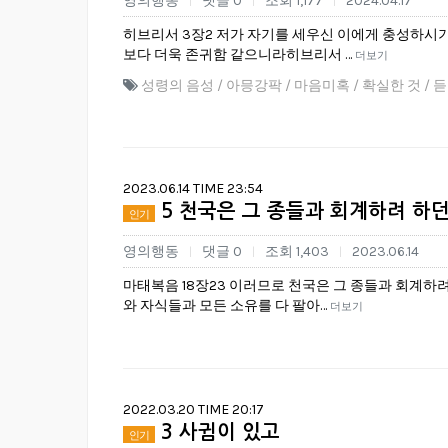
영의행동
댓글 0
조회 1,177
2024.04.17
|
|
|
히브리서 3장2 저가 자기를 세우신 이에게 충성하시기
보다 더욱 존귀함 같으니라히브리서 …
더보기
성령의 음성 / 아믕강팍 / 마음미혹 / 확실한 것 / 
2023.06.14 TIME 23:54
5 천국은 그 종들과 회계하려 하던
인기
영의행동
댓글 0
조회 1,403
2023.06.14
|
|
|
마태복음 18장23 이러므로 천국은 그 종들과 회계하려
와 자식들과 모든 소유를 다 팔아…
더보기
2022.03.20 TIME 20:17
3 사귐이 있고
인기