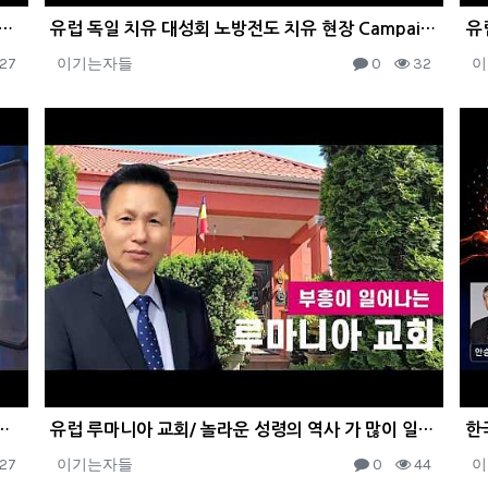
 de Milagres 26/07/2026 Pastor. John Sang Won
유럽 독일 치유 대성회 노방전도 치유 현장 Campaign in Germany
유
27
이기는자들
0
32
이
자연과 놀라운 치유의 현장Campanha em Europa Suíça
유럽 루마니아 교회/ 놀라운 성령의 역사 가 많이 일어났습니다/Romania
27
이기는자들
0
44
이