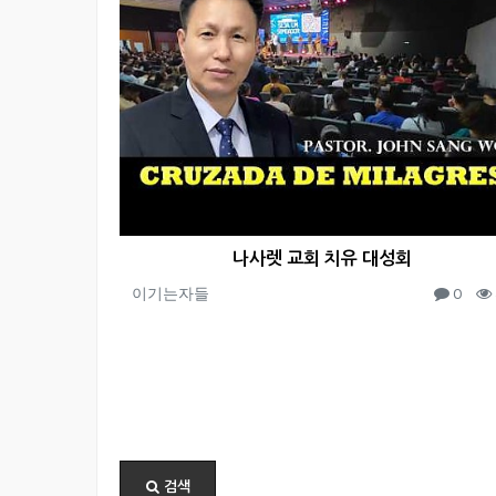
나사렛 교회 치유 대성회
이기는자들
0
검색