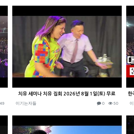
치유 세미나 치유 집회 2026년 8월 1일{토) 무료
49
이기는자들
0
50
이