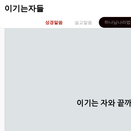
이기는자들
하나님나라법
성경말씀
설교말씀
이기는 자와 끝까