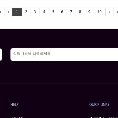
1
2
3
4
5
6
7
8
9
10
HELP
QUICK LINKS