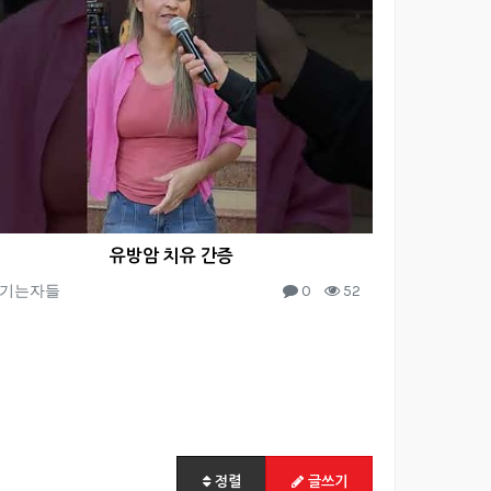
유방암 치유 간증
기는자들
0
52
정렬
글쓰기