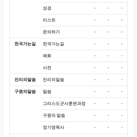
성경
-
-
-
-
리스트
-
-
-
-
문의하기
-
-
-
-
천국가는길
천국가는길
-
-
-
-
예화
-
-
-
-
사전
-
-
-
-
진리의말씀
진리의말씀
-
-
-
-
구원의말씀
말씀
-
-
-
-
그리스도군사훈련과정
-
-
-
-
구원의 말씀
-
-
-
-
정기영목사
-
-
-
-