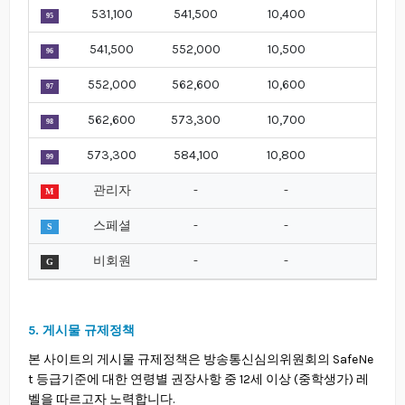
531,100
541,500
10,400
95
541,500
552,000
10,500
96
552,000
562,600
10,600
97
562,600
573,300
10,700
98
573,300
584,100
10,800
99
관리자
-
-
M
스페셜
-
-
S
비회원
-
-
G
5. 게시물 규제정책
본 사이트의 게시물 규제정책은 방송통신심의위원회의 SafeNe
t 등급기준에 대한 연령별 권장사항 중 12세 이상 (중학생가) 레
벨을 따르고자 노력합니다.