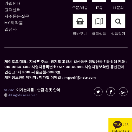
가입안내
주문/배송
FAQ
1:1 문의
고객센터
자주묻는질문
MY 제작물
입점사
장바구니
클릭상품
상품찾기
제이로드 대표 : 지석훈 주소 : 경기도 고양시 일산동구 정발산동 716-6 B1 전화 :
010-9860-1382 사업자등록번호 : 517-08-00896 사업자정보확인 통신판매
업신고 : 제 2018-서울금천-0980호
개인정보관리책임자 : 미가엘 이메일 : imgself@nate.com
© 2021
이기는자들 - 순금 흰옷 안약
All rights reserved.